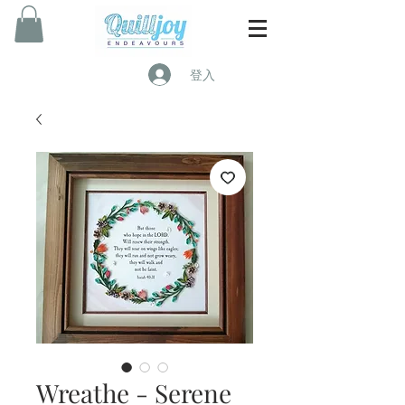
登入
Wreathe - Serene