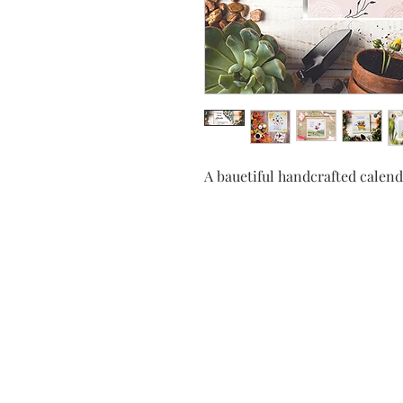
A bauetiful handcrafted calen