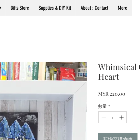
y
Gifts Store
Supplies & DIY Kit
About : Contact
More
Whimsical G
Heart
價
MYR 220.00
格
數量
*
新增至購物車