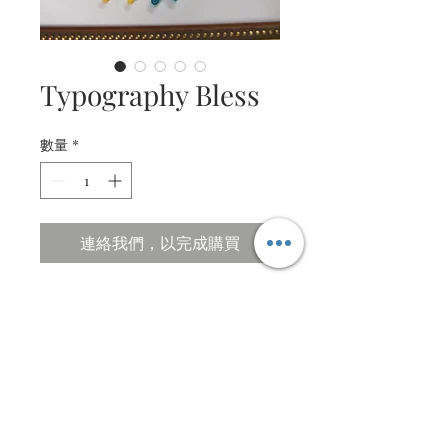
Typography Bless
數量
*
連絡我們，以完成購買
Beautiful Typography Art
Description
Typography and art motifs
Specifications
Psalm 103 : Bless the Lord O my Soul