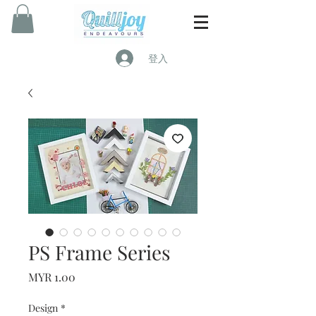
登入
PS Frame Series
價
MYR 1.00
格
Design
*