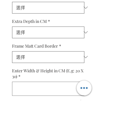
Extra Depth in CM
*
Frame Matt Card Border
*
Enter Width & Height in CM (E.g: 20 X
30)
*
0/15
數量
*