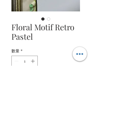
Floral Motif Retro
Pastel
數量
*
連絡我們，以完成購買
Intricate quilled floral
arrangement
Message is customisable