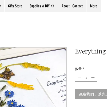
y
Gifts Store
Supplies & DIY Kit
About : Contact
More
Everything 
數量
*
連絡我們，以完