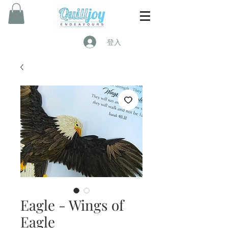
登入
Eagle - Wings of
Eagle