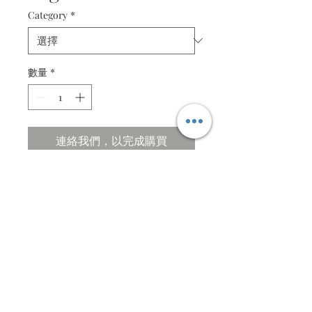
Category
*
數量
*
連絡我們，以完成購買
Wings of Eagle
Isaiah 40:31
Specifications
Size ; 43.5cm X 38.5cm
Frames in beautiful Pinewood frame