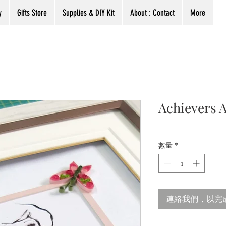
y
Gifts Store
Supplies & DIY Kit
About : Contact
More
Achievers 
數量
*
連絡我們，以完