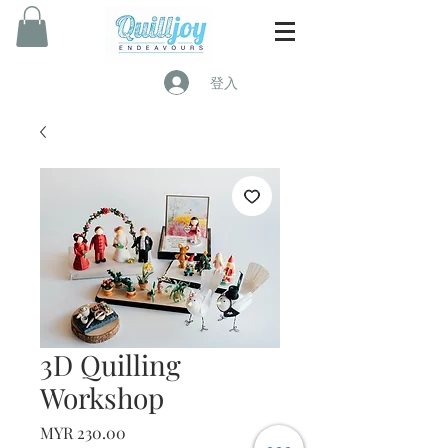
登入
3D Quilling
Workshop
價
MYR 230.00