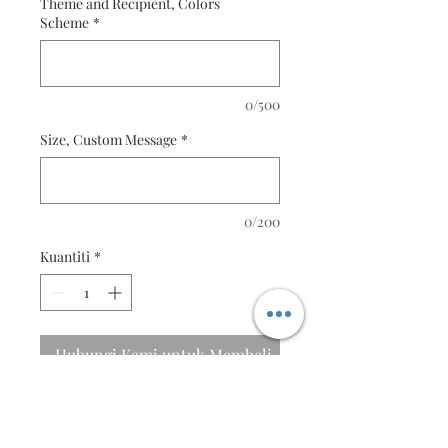
Theme and Recipient, Colors
Scheme
*
0/500
Size, Custom Message
*
0/200
Kuantiti
*
Hubungi Kami untuk Membeli
Please specify the Theme, Color
preference, Nature of Recipient,