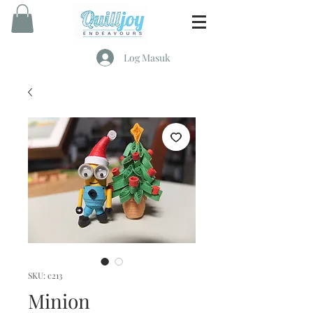
Log Masuk
SKU: c213
Minion