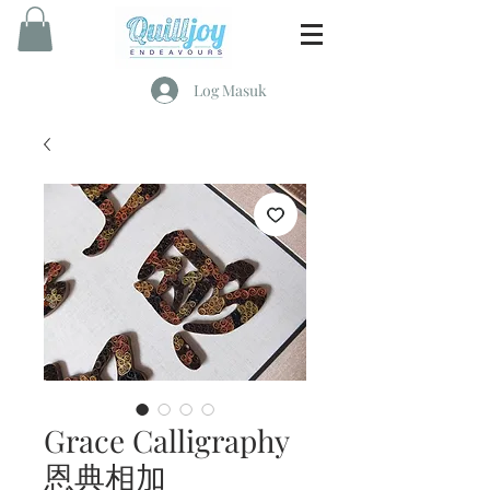
Log Masuk
Grace Calligraphy
恩典相加